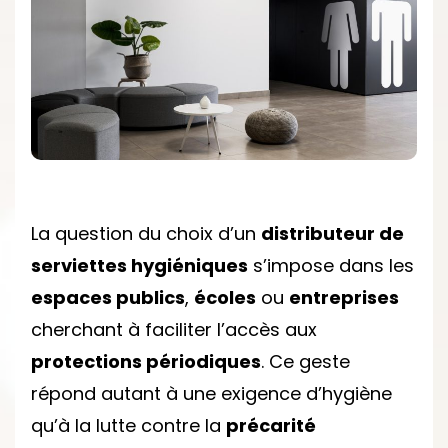
SERVIETTES
HYGIÉNIQUES
CHOISIR
POUR
UN
ÉTABLISSEMENT
PUBLIC
?
La question du choix d’un
distributeur de
serviettes hygiéniques
s’impose dans les
espaces publics
,
écoles
ou
entreprises
cherchant à faciliter l’accès aux
protections périodiques
. Ce geste
répond autant à une exigence d’hygiène
qu’à la lutte contre la
précarité